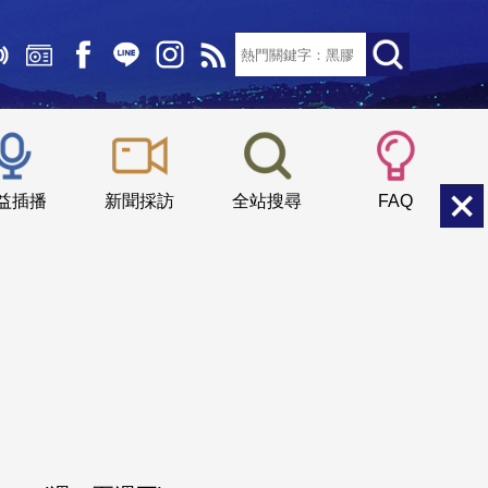
文字大小：
小
中
大
益插播
新聞採訪
全站搜尋
FAQ