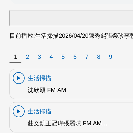
目前播放:
生活掃描
2026/04/20
陳秀熙張榮珍李朝雄
1
2
3
4
5
6
7
8
9
生活掃描
沈欣穎 FM AM
生活掃描
莊文凱王冠瑋張麗瑱 FM AM…