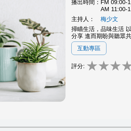
播出時間：
FM 09:00
AM 11:00
主持人：
梅少文
掃瞄生活，品味生活 
分享 進而期盼與聽眾
互動專區
★
★
★
評分: