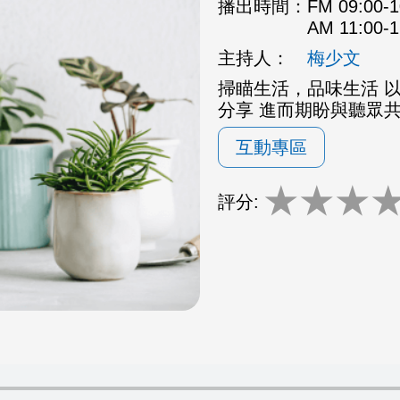
播出時間：
FM 09:00
AM 11:00
主持人：
梅少文
掃瞄生活，品味生活 
分享 進而期盼與聽眾
互動專區
★
★
★
評分: