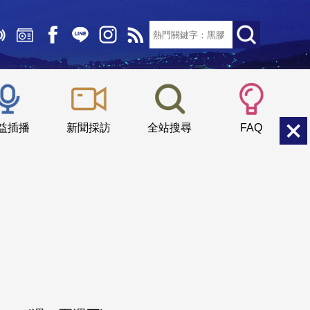
文字大小：
小
中
大
益插播
新聞採訪
全站搜尋
FAQ