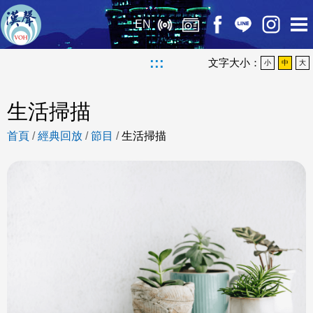
EN
:::
文字大小：
小
中
大
生活掃描
首頁
/
經典回放
/
節目
/
生活掃描