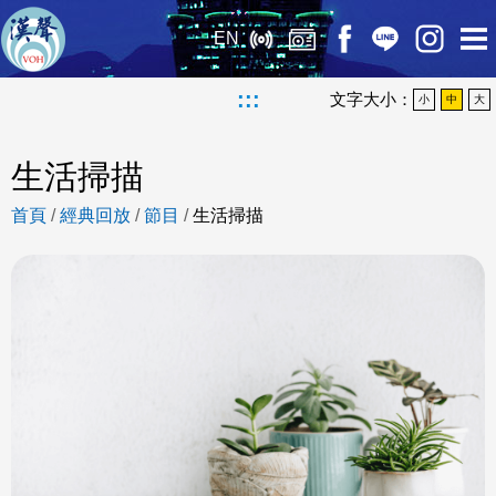
EN
:::
文字大小：
小
中
大
生活掃描
首頁
/
經典回放
/
節目
/
生活掃描