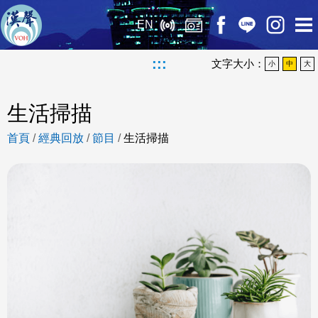
EN
:::
文字大小：
小
中
大
生活掃描
首頁
/
經典回放
/
節目
/
生活掃描