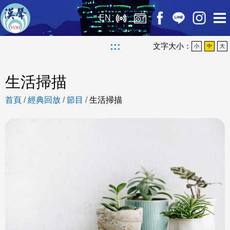
EN
:::
文字大小：
小
中
大
生活掃描
首頁
/
經典回放
/
節目
/
生活掃描