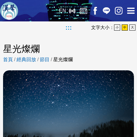
EN
:::
文字大小：
小
中
大
星光燦爛
首頁
/
經典回放
/
節目
/
星光燦爛