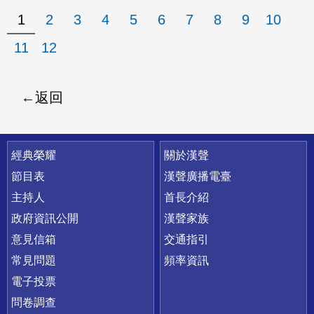
1
2
3
4
5
6
7
8
9
10
11
12
返回
快速連結
經典榮耀
關於漢聲
節目表
漢聲廣播電臺
主持人
首長介紹
政府資訊公開
漢聲家族
意見信箱
交通指引
常見問題
頻率資訊
電子投票
問卷調查