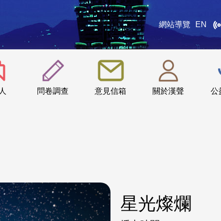
網站導覽
EN
:::
人
問卷調查
意見信箱
關於漢聲
公
星光燦爛