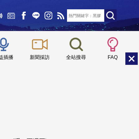
文字大小：
小
中
大
益插播
新聞採訪
全站搜尋
FAQ