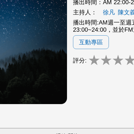
播出時間：
AM 22:00
主持人：
徐凡
陳文
播出時間:AM週一至週五2
23:00~24:00，並於F
互動專區
★
★
★
評分: