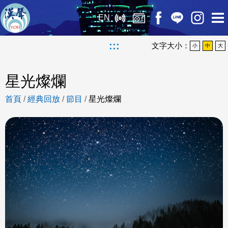
EN
:::
文字大小：
小
中
大
星光燦爛
首頁
/
經典回放
/
節目
/
星光燦爛