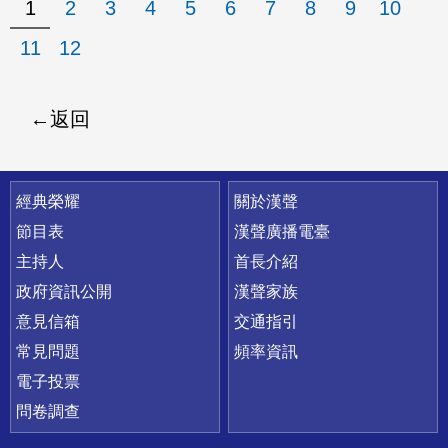
1
2
3
4
5
6
7
8
9
10
11
12
返回
快速連結
經典榮耀
關於漢聲
節目表
漢聲廣播電臺
主持人
首長介紹
政府資訊公開
漢聲家族
意見信箱
交通指引
常見問題
頻率資訊
電子投票
問卷調查