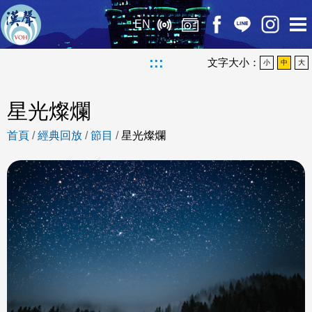
EN
:::
文字大小：
小
中
大
星光燦爛
首頁
/
經典回放
/
節目
/
星光燦爛