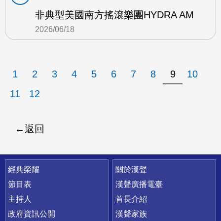
非典型美國南方搖滾樂團HYDRA AM
2026/06/18
1
2
3
4
5
6
7
8
9
10
11
12
返回
快速連結
經典榮耀
關於漢聲
節目表
漢聲廣播電臺
主持人
首長介紹
政府資訊公開
漢聲家族