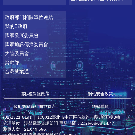
政府部門相關單位連結
我的E政府
國家發展委員會
國家通訊傳播委員會
大陸委員會
勞動部
台灣就業通
隱私權保護政策
網站安全政策
政府網站資料開放宣告
網站導覽
(02)2321-5191
│
100012臺北市中正區信義路一段3號五樓B棟
管理單位：漢聲電臺資訊部門
更新時間：2026/08/08 14:47
瀏覽人次：21,649,656