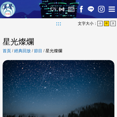
EN
:::
文字大小：
小
中
大
星光燦爛
首頁
/
經典回放
/
節目
/
星光燦爛