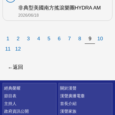
非典型美國南方搖滾樂團HYDRA AM
2026/06/18
1
2
3
4
5
6
7
8
9
10
11
12
返回
快速連結
經典榮耀
關於漢聲
節目表
漢聲廣播電臺
主持人
首長介紹
政府資訊公開
漢聲家族