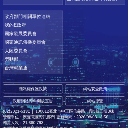
政府部門相關單位連結
我的E政府
國家發展委員會
國家通訊傳播委員會
大陸委員會
勞動部
台灣就業通
隱私權保護政策
網站安全政策
政府網站資料開放宣告
網站導覽
(02)2321-5191
│
100012臺北市中正區信義路一段3號五樓B棟
管理單位：漢聲電臺資訊部門
更新時間：2026/08/08 18:56
瀏覽人次：21,660,793