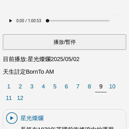
目前播放:
星光燦爛
2025/05/02
天生註定BornTo AM
1
2
3
4
5
6
7
8
9
10
11
12
星光燦爛