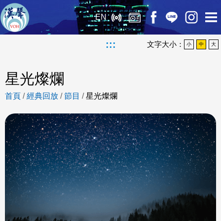
EN
:::
文字大小：
小
中
大
星光燦爛
首頁
/
經典回放
/
節目
/
星光燦爛