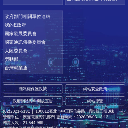
政府部門相關單位連結
我的E政府
國家發展委員會
國家通訊傳播委員會
大陸委員會
勞動部
台灣就業通
隱私權保護政策
網站安全政策
政府網站資料開放宣告
網站導覽
(02)2321-5191
│
100012臺北市中正區信義路一段3號五樓B棟
管理單位：漢聲電臺資訊部門
更新時間：2026/08/06 18:12
瀏覽人次：21,544,989