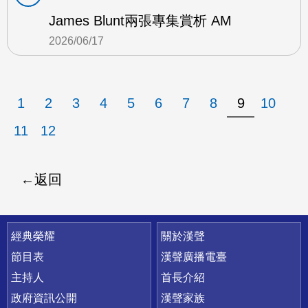
James Blunt兩張專集賞析 AM
2026/06/17
1
2
3
4
5
6
7
8
9
10
11
12
返回
快速連結
經典榮耀
關於漢聲
節目表
漢聲廣播電臺
主持人
首長介紹
政府資訊公開
漢聲家族