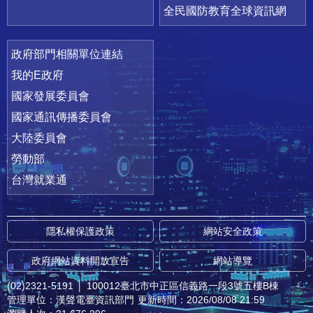
全民國防教育全球資訊網
政府部門相關單位連結
我的E政府
國家發展委員會
國家通訊傳播委員會
大陸委員會
勞動部
台灣就業通
隱私權保護政策
網站安全政策
政府網站資料開放宣告
網站導覽
(02)2321-5191
│
100012臺北市中正區信義路一段3號五樓B棟
管理單位：漢聲電臺資訊部門
更新時間：2026/08/08 21:59