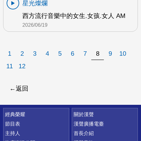
星光燦爛
西方流行音樂中的女生.女孩.女人 AM
2026/06/19
1
2
3
4
5
6
7
8
9
10
11
12
返回
快速連結
經典榮耀
關於漢聲
節目表
漢聲廣播電臺
主持人
首長介紹