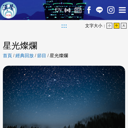
EN
:::
文字大小：
小
中
大
星光燦爛
首頁
/
經典回放
/
節目
/
星光燦爛