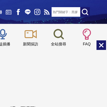
文字大小：
小
中
大
益插播
新聞採訪
全站搜尋
FAQ