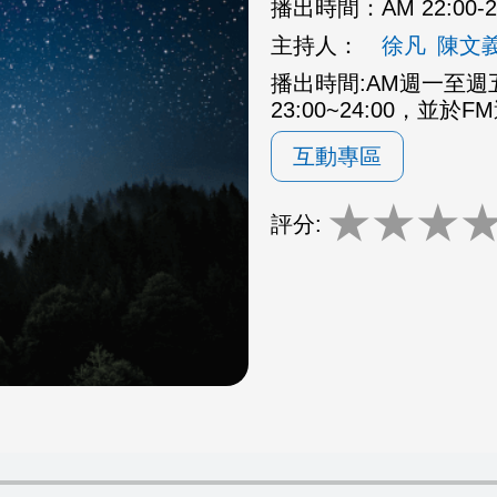
播出時間：
AM 22:00
主持人：
徐凡
陳文
播出時間:AM週一至週五2
23:00~24:00，並於F
互動專區
★
★
★
評分: