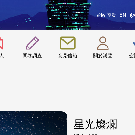
網站導覽
EN
:::
人
問卷調查
意見信箱
關於漢聲
公
星光燦爛