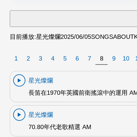
目前播放:
星光燦爛
2025/06/05
SONGSABOUTK
1
2
3
4
5
6
7
8
9
10
星光燦爛
長笛在1970年英國前衛搖滾中的運用 A
星光燦爛
70.80年代老歌精選 AM