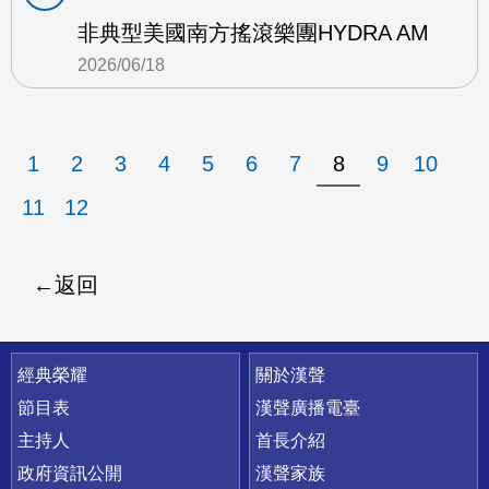
非典型美國南方搖滾樂團HYDRA AM
2026/06/18
1
2
3
4
5
6
7
8
9
10
11
12
返回
快速連結
經典榮耀
關於漢聲
節目表
漢聲廣播電臺
主持人
首長介紹
政府資訊公開
漢聲家族