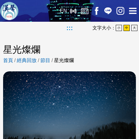
EN
:::
文字大小：
小
中
大
星光燦爛
首頁
/
經典回放
/
節目
/
星光燦爛