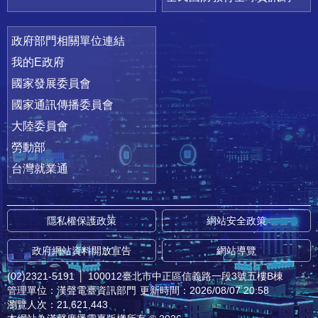
政府部門相關單位連結
我的E政府
國家發展委員會
國家通訊傳播委員會
大陸委員會
勞動部
台灣就業通
隱私權保護政策
網站安全政策
政府網站資料開放宣告
網站導覽
(02)2321-5191
│
100012臺北市中正區信義路一段3號五樓B棟
管理單位：漢聲電臺資訊部門
更新時間：2026/08/07 20:58
瀏覽人次：21,621,443