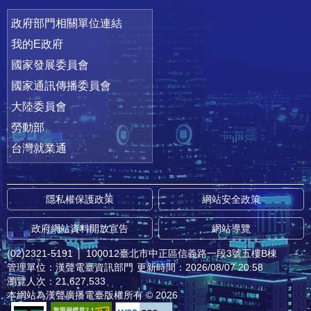
政府部門相關單位連結
我的E政府
國家發展委員會
國家通訊傳播委員會
大陸委員會
勞動部
台灣就業通
隱私權保護政策
網站安全政策
政府網站資料開放宣告
網站導覽
(02)2321-5191
│
100012臺北市中正區信義路一段3號五樓B棟
管理單位：漢聲電臺資訊部門
更新時間：2026/08/07 20:58
瀏覽人次：21,627,533
本網站為漢聲廣播電臺版權所有 © 2026