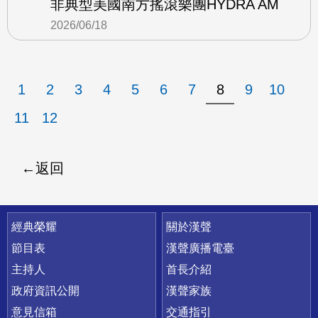
非典型美國南方搖滾樂團HYDRA AM
2026/06/18
1
2
3
4
5
6
7
8
9
10
11
12
返回
快速連結
經典榮耀
關於漢聲
節目表
漢聲廣播電臺
主持人
首長介紹
政府資訊公開
漢聲家族
意見信箱
交通指引