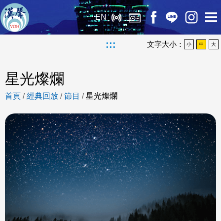
EN
:::
文字大小：
小
中
大
星光燦爛
首頁
/
經典回放
/
節目
/
星光燦爛