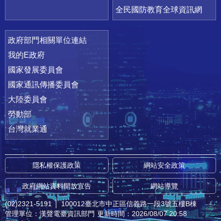
全民國防教育全球資訊網
政府部門相關單位連結
我的E政府
國家發展委員會
國家通訊傳播委員會
大陸委員會
勞動部
台灣就業通
隱私權保護政策
網站安全政策
政府網站資料開放宣告
網站導覽
(02)2321-5191
│
100012臺北市中正區信義路一段3號五樓B棟
管理單位：漢聲電臺資訊部門
更新時間：2026/08/07 20:58