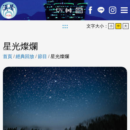
EN
:::
文字大小：
小
中
大
星光燦爛
首頁
/
經典回放
/
節目
/
星光燦爛