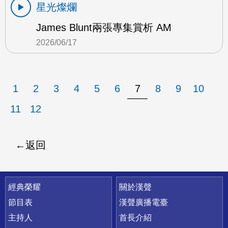
星光燦爛
James Blunt兩張專集賞析 AM
2026/06/17
1
2
3
4
5
6
7
8
9
10
11
12
返回
快速連結
經典榮耀
關於漢聲
節目表
漢聲廣播電臺
主持人
首長介紹