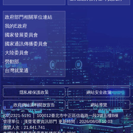
政府部門相關單位連結
我的E政府
國家發展委員會
國家通訊傳播委員會
大陸委員會
勞動部
台灣就業通
隱私權保護政策
網站安全政策
政府網站資料開放宣告
網站導覽
(02)2321-5191
│
100012臺北市中正區信義路一段3號五樓B棟
管理單位：漢聲電臺資訊部門
更新時間：2026/08/08 10:03
瀏覽人次：21,641,741