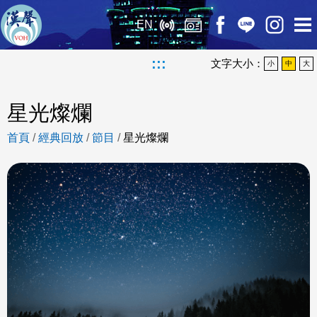
EN
:::
文字大小：
小
中
大
星光燦爛
首頁
/
經典回放
/
節目
/
星光燦爛