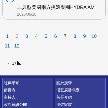
非典型美國南方搖滾樂團HYDRA AM
2026/06/18
1
2
3
4
5
6
7
8
9
10
11
12
返回
快速連結
經典榮耀
關於漢聲
節目表
漢聲廣播電臺
主持人
首長介紹
政府資訊公開
漢聲家族