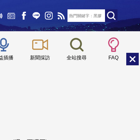
文字大小：
小
中
大
益插播
新聞採訪
全站搜尋
FAQ