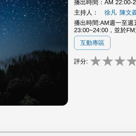
播出時間：
AM 22:00
主持人：
徐凡
陳文
播出時間:AM週一至週五2
23:00~24:00，並於F
互動專區
★
★
★
評分: