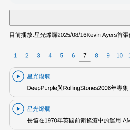
目前播放:
星光燦爛
2025/08/16
Kevin Ayers首
1
2
3
4
5
6
7
8
9
10
星光燦爛
DeepPurple與RollingStones2006年專集
星光燦爛
長笛在1970年英國前衛搖滾中的運用 A