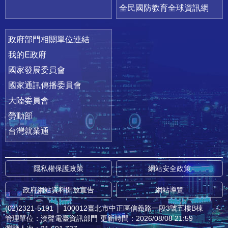
全民國防教育全球資訊網
政府部門相關單位連結
我的E政府
國家發展委員會
國家通訊傳播委員會
大陸委員會
勞動部
台灣就業通
隱私權保護政策
網站安全政策
政府網站資料開放宣告
網站導覽
(02)2321-5191
│
100012臺北市中正區信義路一段3號五樓B棟
管理單位：漢聲電臺資訊部門
更新時間：2026/08/08 21:59