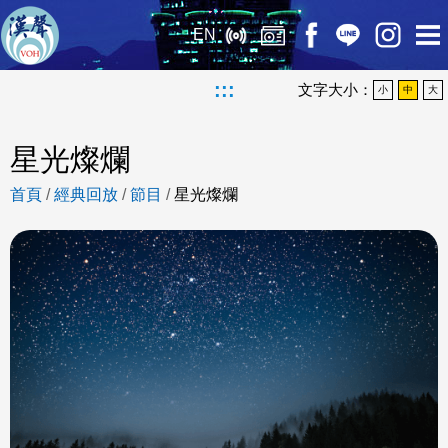
EN
:::
文字大小：
小
中
大
星光燦爛
首頁
/
經典回放
/
節目
/
星光燦爛