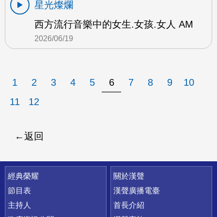
星光燦爛
西方流行音樂中的女生.女孩.女人 AM
2026/06/19
1
2
3
4
5
6
7
8
9
10
11
12
返回
快速連結
經典榮耀
關於漢聲
節目表
漢聲廣播電臺
主持人
首長介紹