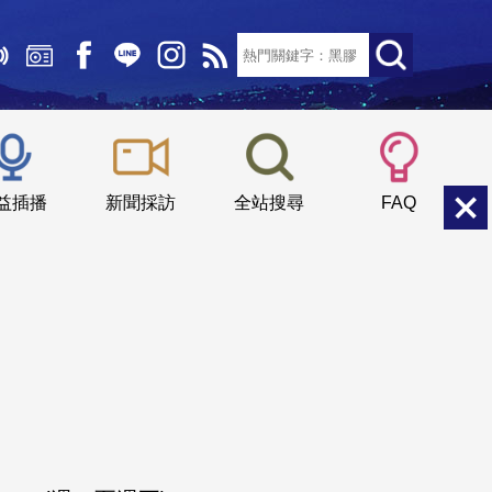
文字大小：
小
中
大
益插播
新聞採訪
全站搜尋
FAQ