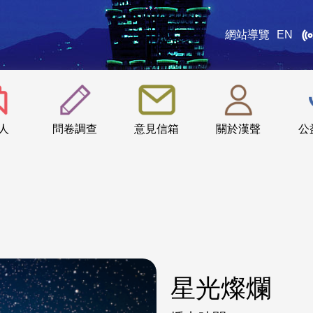
網站導覽
EN
:::
人
問卷調查
意見信箱
關於漢聲
公
星光燦爛