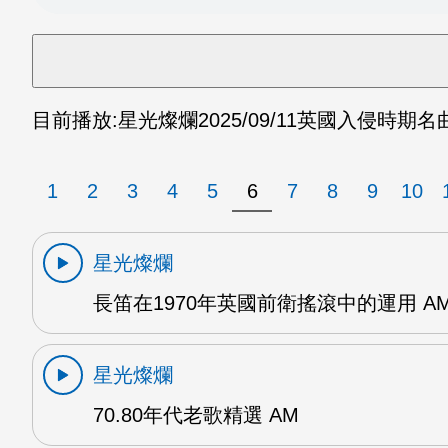
目前播放:
星光燦爛
2025/09/11
英國入侵時期名曲
1
2
3
4
5
6
7
8
9
10
星光燦爛
長笛在1970年英國前衛搖滾中的運用 A
星光燦爛
70.80年代老歌精選 AM