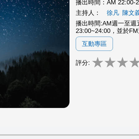
播出時間：
AM 22:00
主持人：
徐凡
陳文
播出時間:AM週一至週五2
23:00~24:00，並於F
互動專區
★
★
★
評分: