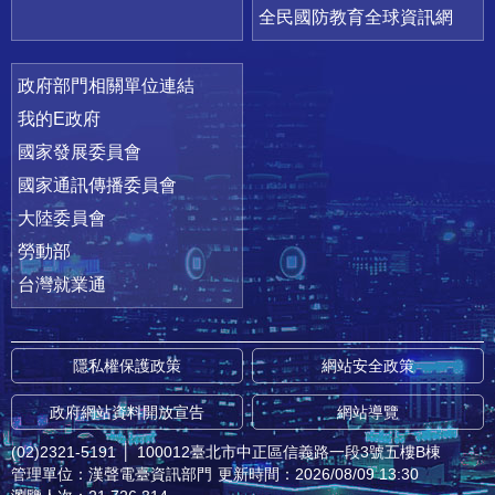
全民國防教育全球資訊網
政府部門相關單位連結
我的E政府
國家發展委員會
國家通訊傳播委員會
大陸委員會
勞動部
台灣就業通
隱私權保護政策
網站安全政策
政府網站資料開放宣告
網站導覽
(02)2321-5191
│
100012臺北市中正區信義路一段3號五樓B棟
管理單位：漢聲電臺資訊部門
更新時間：2026/08/09 13:30