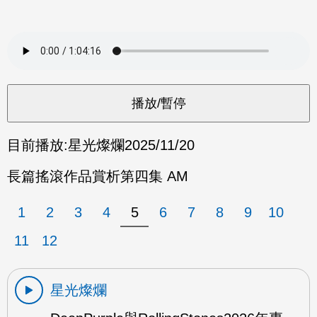
目前播放:
星光燦爛
2025/11/20
長篇搖滾作品賞析第四集 AM
1
2
3
4
5
6
7
8
9
10
11
12
星光燦爛