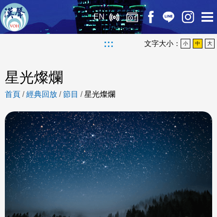
EN
:::
文字大小：
小
中
大
星光燦爛
首頁
/
經典回放
/
節目
/
星光燦爛