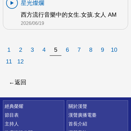
星光燦爛
西方流行音樂中的女生.女孩.女人 AM
2026/06/19
1
2
3
4
5
6
7
8
9
10
11
12
返回
快速連結
經典榮耀
關於漢聲
節目表
漢聲廣播電臺
主持人
首長介紹