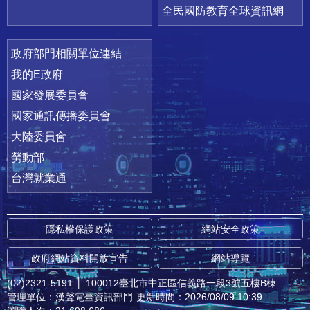
全民國防教育全球資訊網
政府部門相關單位連結
我的E政府
國家發展委員會
國家通訊傳播委員會
大陸委員會
勞動部
台灣就業通
隱私權保護政策
網站安全政策
政府網站資料開放宣告
網站導覽
(02)2321-5191
│
100012臺北市中正區信義路一段3號五樓B棟
管理單位：漢聲電臺資訊部門
更新時間：2026/08/09 10:39