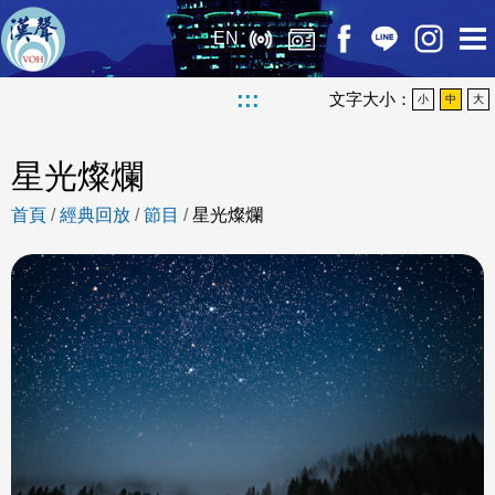
EN
:::
文字大小：
小
中
大
星光燦爛
首頁
/
經典回放
/
節目
/
星光燦爛