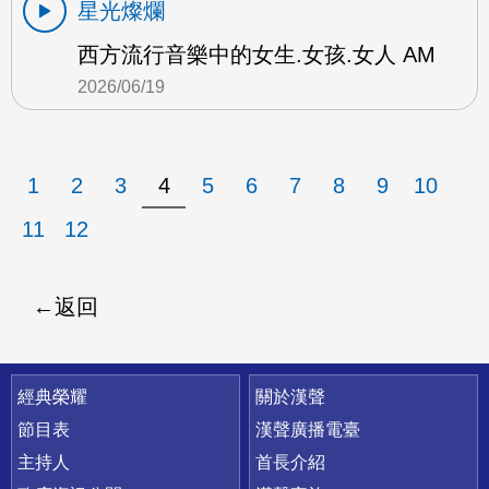
星光燦爛
西方流行音樂中的女生.女孩.女人 AM
2026/06/19
1
2
3
4
5
6
7
8
9
10
11
12
返回
快速連結
經典榮耀
關於漢聲
節目表
漢聲廣播電臺
主持人
首長介紹