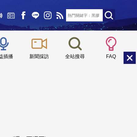
文字大小：
小
中
大
益插播
新聞採訪
全站搜尋
FAQ