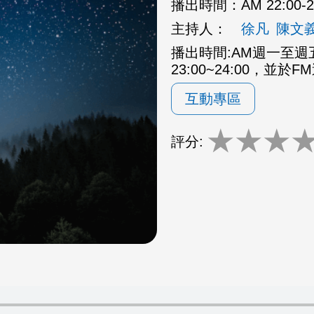
播出時間：
AM 22:00
主持人：
徐凡
陳文
播出時間:AM週一至週五2
23:00~24:00，並於F
互動專區
★
★
★
評分: