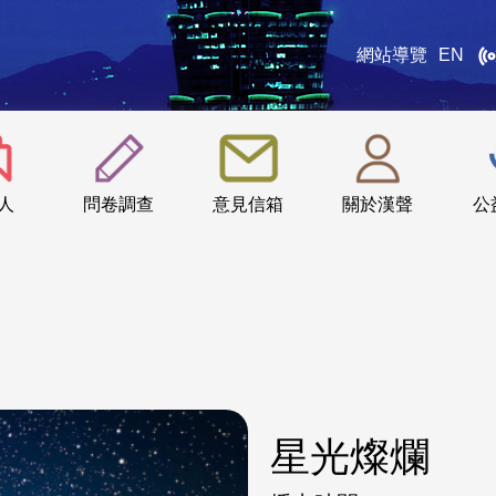
網站導覽
EN
:::
人
問卷調查
意見信箱
關於漢聲
公
星光燦爛