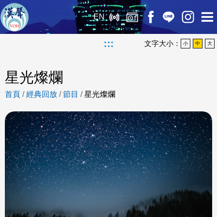
EN
:::
文字大小：
小
中
大
星光燦爛
首頁
/
經典回放
/
節目
/
星光燦爛