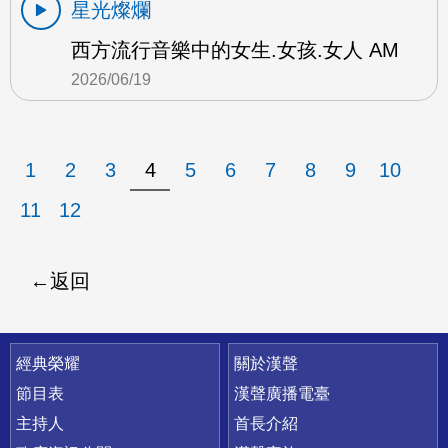
星光燦爛
西方流行音樂中的女生.女孩.女人 AM
2026/06/19
1
2
3
4
5
6
7
8
9
10
11
12
返回
快速連結
經典榮耀
關於漢聲
節目表
漢聲廣播電臺
主持人
首長介紹