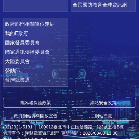
全民國防教育全球資訊網
政府部門相關單位連結
我的E政府
國家發展委員會
國家通訊傳播委員會
大陸委員會
勞動部
台灣就業通
隱私權保護政策
網站安全政策
政府網站資料開放宣告
網站導覽
(02)2321-5191
│
100012臺北市中正區信義路一段3號五樓B棟
管理單位：漢聲電臺資訊部門
更新時間：2026/08/09 13:30