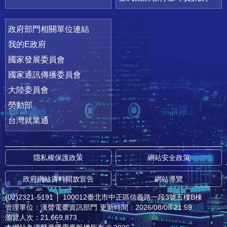
政府部門相關單位連結
我的E政府
國家發展委員會
國家通訊傳播委員會
大陸委員會
勞動部
台灣就業通
隱私權保護政策
網站安全政策
政府網站資料開放宣告
網站導覽
(02)2321-5191
│
100012臺北市中正區信義路一段3號五樓B棟
管理單位：漢聲電臺資訊部門
更新時間：2026/08/08 21:59
瀏覽人次：21,669,873