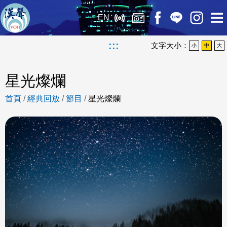
EN
:::
文字大小：
小
中
大
星光燦爛
首頁
/
經典回放
/
節目
/
星光燦爛