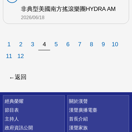
非典型美國南方搖滾樂團HYDRA AM
2026/06/18
1
2
3
4
5
6
7
8
9
10
11
12
返回
快速連結
經典榮耀
關於漢聲
節目表
漢聲廣播電臺
主持人
首長介紹
政府資訊公開
漢聲家族