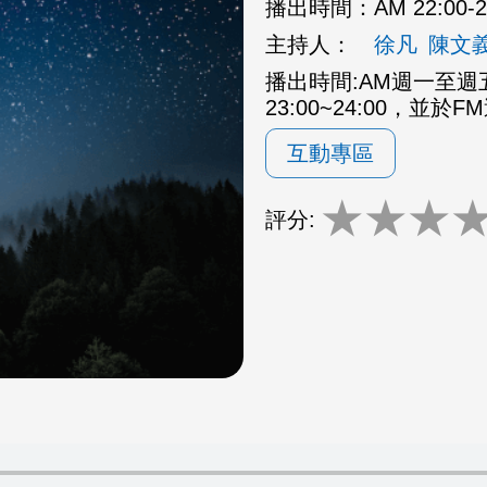
播出時間：
AM 22:00
主持人：
徐凡
陳文
播出時間:AM週一至週五2
23:00~24:00，並於F
互動專區
★
★
★
評分: