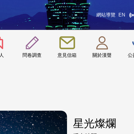
網站導覽
EN
:::
人
問卷調查
意見信箱
關於漢聲
公
星光燦爛