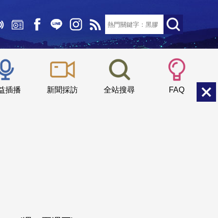
文字大小：
小
中
大
益插播
新聞採訪
全站搜尋
FAQ