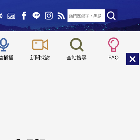
文字大小：
小
中
大
益插播
新聞採訪
全站搜尋
FAQ