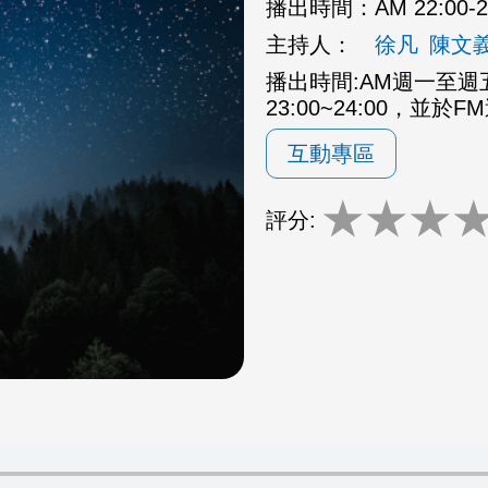
播出時間：
AM 22:00
主持人：
徐凡
陳文
播出時間:AM週一至週五2
23:00~24:00，並於F
互動專區
★
★
★
評分: