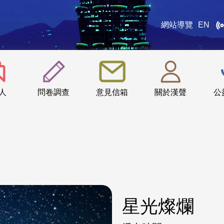
網站導覽
EN
:::
人
問卷調查
意見信箱
關於漢聲
公
星光燦爛