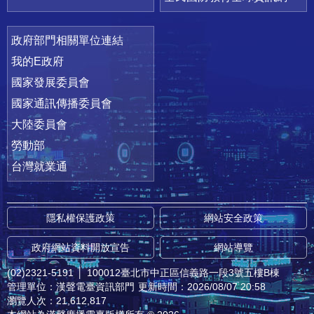
政府部門相關單位連結
我的E政府
國家發展委員會
國家通訊傳播委員會
大陸委員會
勞動部
台灣就業通
隱私權保護政策
網站安全政策
政府網站資料開放宣告
網站導覽
(02)2321-5191
│
100012臺北市中正區信義路一段3號五樓B棟
管理單位：漢聲電臺資訊部門
更新時間：2026/08/07 20:58
瀏覽人次：21,612,817