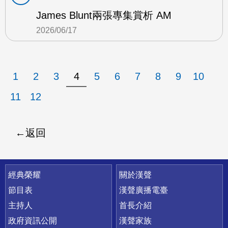
James Blunt兩張專集賞析 AM
2026/06/17
1
2
3
4
5
6
7
8
9
10
11
12
返回
快速連結
經典榮耀
關於漢聲
節目表
漢聲廣播電臺
主持人
首長介紹
政府資訊公開
漢聲家族