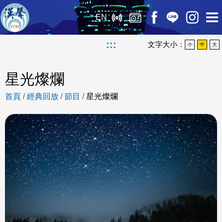
EN
:::
文字大小：
小
中
大
星光燦爛
首頁
/
經典回放
/
節目
/
星光燦爛