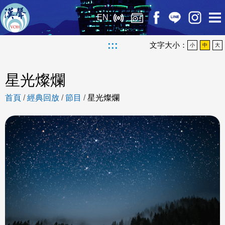
EN
:::
文字大小：
小
中
大
星光燦爛
首頁
/
經典回放
/
節目
/
星光燦爛