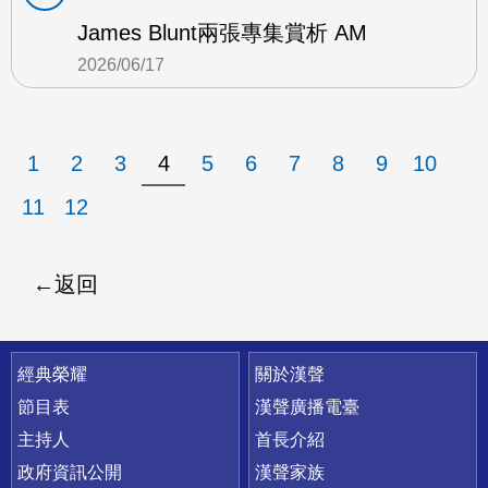
James Blunt兩張專集賞析 AM
2026/06/17
1
2
3
4
5
6
7
8
9
10
11
12
返回
快速連結
經典榮耀
關於漢聲
節目表
漢聲廣播電臺
主持人
首長介紹
政府資訊公開
漢聲家族