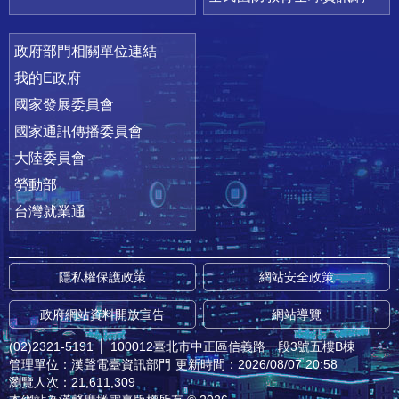
政府部門相關單位連結
我的E政府
國家發展委員會
國家通訊傳播委員會
大陸委員會
勞動部
台灣就業通
隱私權保護政策
網站安全政策
政府網站資料開放宣告
網站導覽
(02)2321-5191
│
100012臺北市中正區信義路一段3號五樓B棟
管理單位：漢聲電臺資訊部門
更新時間：2026/08/07 20:58
瀏覽人次：21,611,309