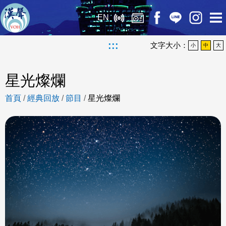
EN
:::
文字大小：
小
中
大
星光燦爛
首頁
/
經典回放
/
節目
/
星光燦爛