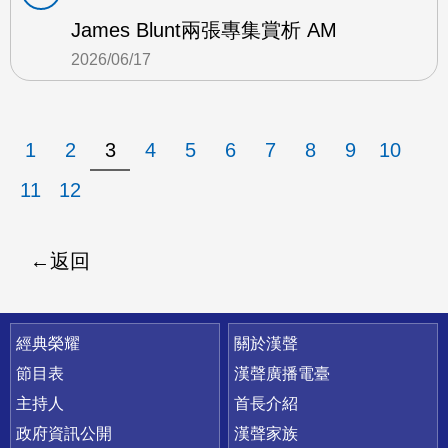
James Blunt兩張專集賞析 AM
2026/06/17
1
2
3
4
5
6
7
8
9
10
11
12
返回
快速連結
經典榮耀
關於漢聲
節目表
漢聲廣播電臺
主持人
首長介紹
政府資訊公開
漢聲家族