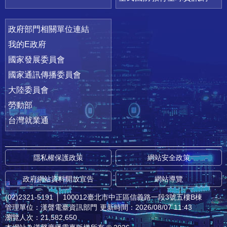
政府部門相關單位連結
我的E政府
國家發展委員會
國家通訊傳播委員會
大陸委員會
勞動部
台灣就業通
隱私權保護政策
網站安全政策
政府網站資料開放宣告
網站導覽
(02)2321-5191
│
100012臺北市中正區信義路一段3號五樓B棟
管理單位：漢聲電臺資訊部門
更新時間：2026/08/07 11:43
瀏覽人次：21,582,650