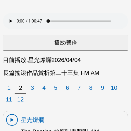
目前播放:
星光燦爛
2026/04/04
長篇搖滾作品賞析第二十三集 FM AM
1
2
3
4
5
6
7
8
9
10
11
12
星光燦爛