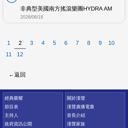
非典型美國南方搖滾樂團HYDRA AM
2026/06/18
1
2
3
4
5
6
7
8
9
10
11
12
返回
快速連結
經典榮耀
關於漢聲
節目表
漢聲廣播電臺
主持人
首長介紹
政府資訊公開
漢聲家族