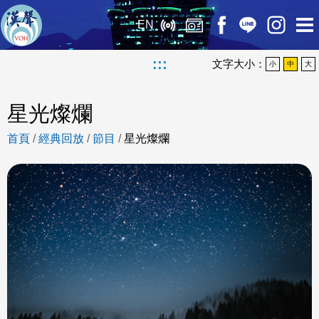
EN
:::
文字大小：
小
中
大
星光燦爛
首頁
/
經典回放
/
節目
/
星光燦爛