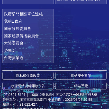
政府部門相關單位連結
我的E政府
國家發展委員會
國家通訊傳播委員會
大陸委員會
勞動部
台灣就業通
隱私權保護政策
網站安全政策
政府網站資料開放宣告
網站導覽
(02)2321-5191
│
100012臺北市中正區信義路一段3號五樓B棟
管理單位：漢聲電臺資訊部門
更新時間：2026/08/07 20:58
瀏覽人次：21,622,427