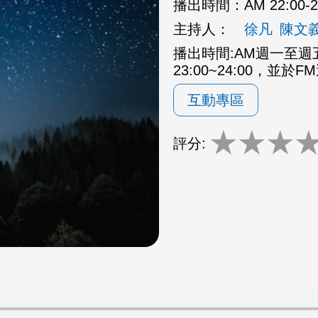
播出時間：
AM 22:00
主持人：
徐凡
陳文
播出時間:AM週一至週五2
23:00~24:00，並於F
互動專區
★
★
★
評分: