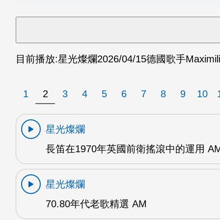
目前播放:
星光燦爛
2026/04/15
德國歌手Maximil
1
2
3
4
5
6
7
8
9
10
星光燦爛
長笛在1970年英國前衛搖滾中的運用 A
星光燦爛
70.80年代老歌精選 AM