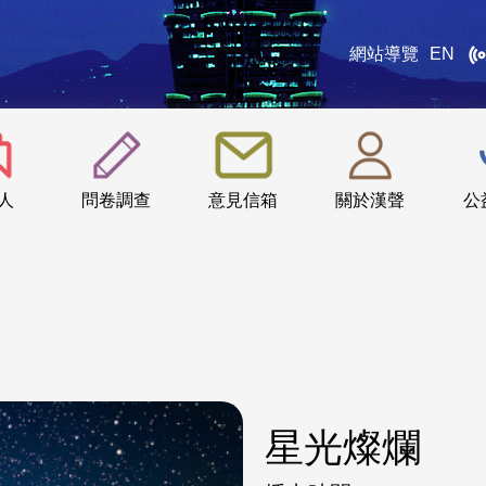
網站導覽
EN
:::
人
問卷調查
意見信箱
關於漢聲
公
星光燦爛