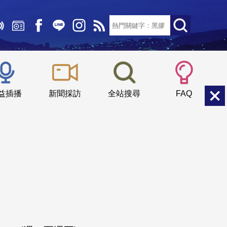
文字大小：
小
中
大
益插播
新聞採訪
全站搜尋
FAQ