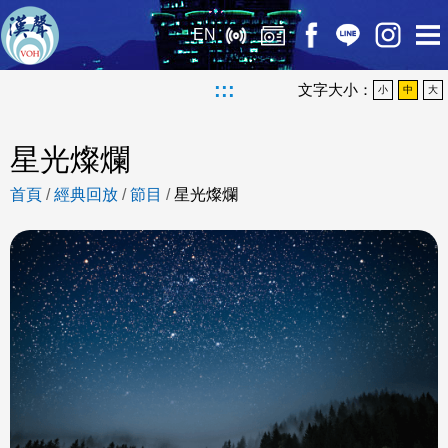
EN
:::
文字大小：
小
中
大
星光燦爛
首頁
/
經典回放
/
節目
/
星光燦爛