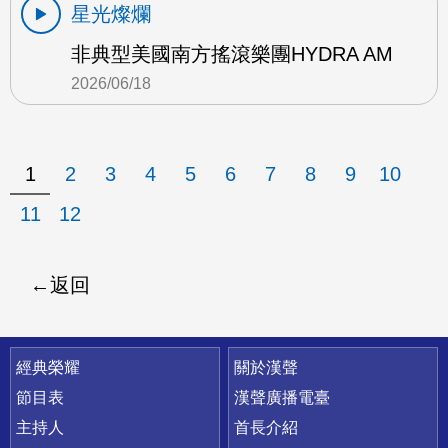
星光燦爛
非典型美國南方搖滾樂團HYDRA AM
2026/06/18
1
2
3
4
5
6
7
8
9
10
11
12
返回
快速連結
經典榮耀
關於漢聲
節目表
漢聲廣播電臺
主持人
首長介紹