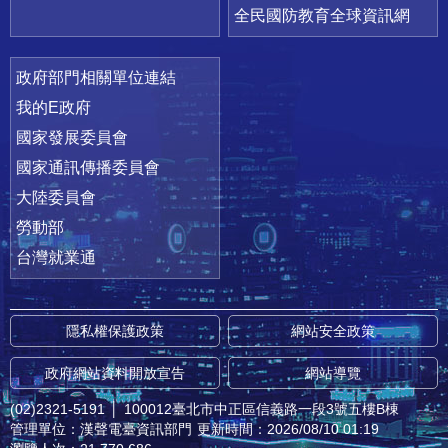
全民國防教育全球資訊網
政府部門相關單位連結
我的E政府
國家發展委員會
國家通訊傳播委員會
大陸委員會
勞動部
台灣就業通
隱私權保護政策
網站安全政策
政府網站資料開放宣告
網站導覽
(02)2321-5191
│
100012臺北市中正區信義路一段3號五樓B棟
管理單位：漢聲電臺資訊部門
更新時間：2026/08/10 01:19