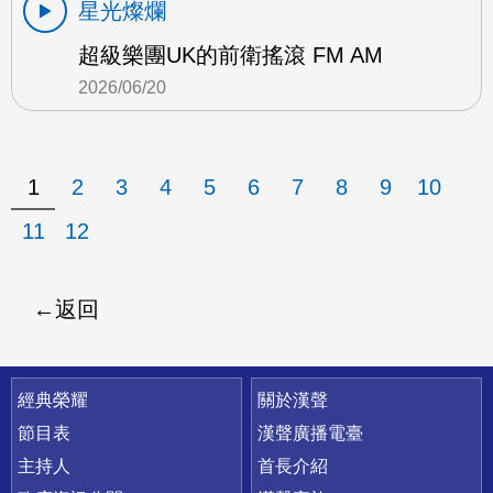
星光燦爛
超級樂團UK的前衛搖滾 FM AM
2026/06/20
1
2
3
4
5
6
7
8
9
10
11
12
返回
快速連結
經典榮耀
關於漢聲
節目表
漢聲廣播電臺
主持人
首長介紹