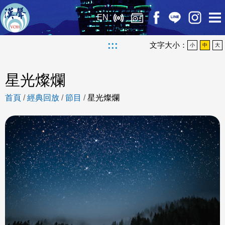
EN
:::
文字大小：
小
中
大
星光燦爛
首頁
/
經典回放
/
節目
/
星光燦爛