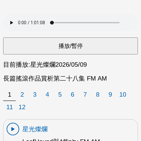
目前播放:
星光燦爛
2026/05/09
長篇搖滾作品賞析第二十八集 FM AM
1
2
3
4
5
6
7
8
9
10
11
12
星光燦爛