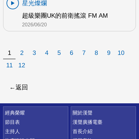
星光燦爛
超級樂團UK的前衛搖滾 FM AM
2026/06/20
1
2
3
4
5
6
7
8
9
10
11
12
返回
快速連結
經典榮耀
關於漢聲
節目表
漢聲廣播電臺
主持人
首長介紹