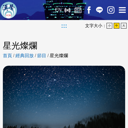
EN
:::
文字大小：
小
中
大
星光燦爛
首頁
/
經典回放
/
節目
/
星光燦爛