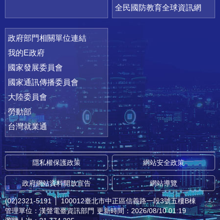
全民國防教育全球資訊網
政府部門相關單位連結
我的E政府
國家發展委員會
國家通訊傳播委員會
大陸委員會
勞動部
台灣就業通
隱私權保護政策
網站安全政策
政府網站資料開放宣告
網站導覽
(02)2321-5191
│
100012臺北市中正區信義路一段3號五樓B棟
管理單位：漢聲電臺資訊部門
更新時間：2026/08/10 01:19