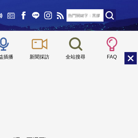
文字大小：
小
中
大
益插播
新聞採訪
全站搜尋
FAQ