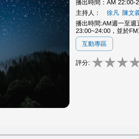
播出時間：
AM 22:00
主持人：
徐凡
陳文
播出時間:AM週一至週五2
23:00~24:00，並於F
互動專區
★
★
★
評分: