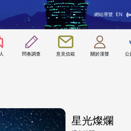
網站導覽
EN
:::
人
問卷調查
意見信箱
關於漢聲
公
星光燦爛