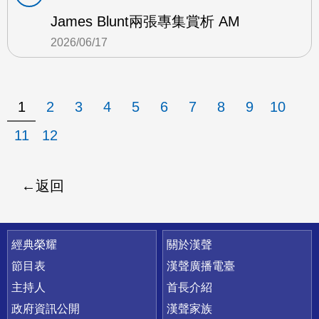
James Blunt兩張專集賞析 AM
2026/06/17
1
2
3
4
5
6
7
8
9
10
11
12
返回
快速連結
經典榮耀
關於漢聲
節目表
漢聲廣播電臺
主持人
首長介紹
政府資訊公開
漢聲家族