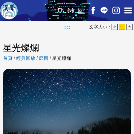
EN
:::
文字大小：
小
中
大
星光燦爛
首頁
/
經典回放
/
節目
/
星光燦爛