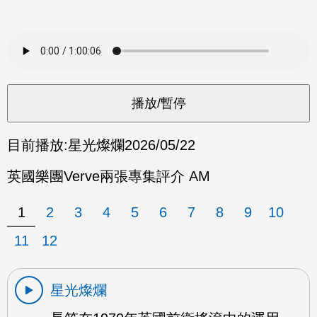
目前播放:
星光燦爛
2026/05/22
英國樂團Verve兩張專集評介 AM
1
2
3
4
5
6
7
8
9
10
11
12
星光燦爛