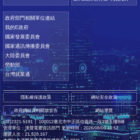
政府部門相關單位連結
我的E政府
國家發展委員會
國家通訊傳播委員會
大陸委員會
勞動部
台灣就業通
隱私權保護政策
網站安全政策
政府網站資料開放宣告
網站導覽
(02)2321-5191
│
100012臺北市中正區信義路一段3號五樓B棟
管理單位：漢聲電臺資訊部門
更新時間：2026/08/06 10:52
瀏覽人次：21,528,167