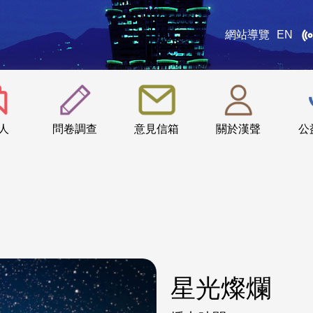
網站導覽
EN
:::
人
問卷調查
意見信箱
關於漢聲
公
星光燦爛