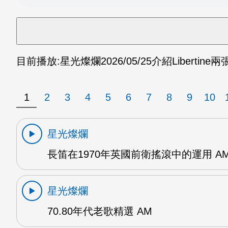
目前播放:
星光燦爛
2026/05/25
介紹Libertine
1
2
3
4
5
6
7
8
9
10
星光燦爛
長笛在1970年英國前衛搖滾中的運用 A
星光燦爛
70.80年代老歌精選 AM