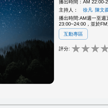
播出時間：
AM 22:00
主持人：
徐凡
陳文
播出時間:AM週一至週五2
23:00~24:00，並於F
互動專區
★
★
★
評分: