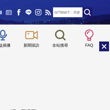
文字大小：
小
中
大
益插播
新聞採訪
全站搜尋
FAQ