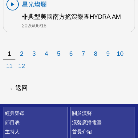
星光燦爛
非典型美國南方搖滾樂團HYDRA AM
2026/06/18
1
2
3
4
5
6
7
8
9
10
11
12
返回
快速連結
經典榮耀
關於漢聲
節目表
漢聲廣播電臺
主持人
首長介紹