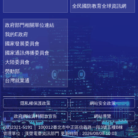
全民國防教育全球資訊網
政府部門相關單位連結
我的E政府
國家發展委員會
國家通訊傳播委員會
大陸委員會
勞動部
台灣就業通
隱私權保護政策
網站安全政策
政府網站資料開放宣告
網站導覽
(02)2321-5191
│
100012臺北市中正區信義路一段3號五樓B棟
管理單位：漢聲電臺資訊部門
更新時間：2026/08/08 10:03