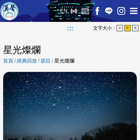
EN
:::
文字大小：
小
中
大
星光燦爛
首頁
/
經典回放
/
節目
/
星光燦爛