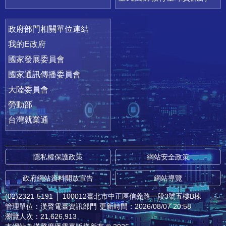
政府部門相關單位連結
我的E政府
國家發展委員會
國家通訊傳播委員會
大陸委員會
勞動部
台灣就業通
隱私權保護政策
網站安全政策
政府網站資料開放宣告
網站導覽
(02)2321-5191
│
100012臺北市中正區信義路一段3號五樓B棟
管理單位：漢聲電臺資訊部門
更新時間：2026/08/07 20:58
瀏覽人次：21,626,913