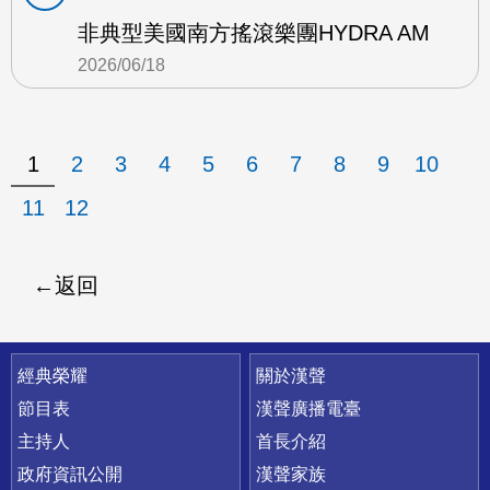
非典型美國南方搖滾樂團HYDRA AM
2026/06/18
1
2
3
4
5
6
7
8
9
10
11
12
返回
快速連結
經典榮耀
關於漢聲
節目表
漢聲廣播電臺
主持人
首長介紹
政府資訊公開
漢聲家族