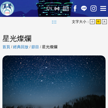
EN
:::
文字大小：
小
中
大
星光燦爛
首頁
/
經典回放
/
節目
/
星光燦爛