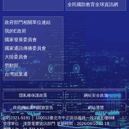
全民國防教育全球資訊網
政府部門相關單位連結
我的E政府
國家發展委員會
國家通訊傳播委員會
大陸委員會
勞動部
台灣就業通
隱私權保護政策
網站安全政策
政府網站資料開放宣告
網站導覽
(02)2321-5191
│
100012臺北市中正區信義路一段3號五樓B棟
管理單位：漢聲電臺資訊部門
更新時間：2026/08/10 01:19