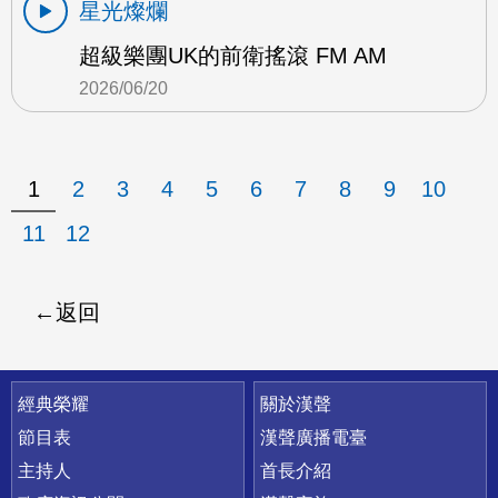
星光燦爛
超級樂團UK的前衛搖滾 FM AM
2026/06/20
1
2
3
4
5
6
7
8
9
10
11
12
返回
快速連結
經典榮耀
關於漢聲
節目表
漢聲廣播電臺
主持人
首長介紹