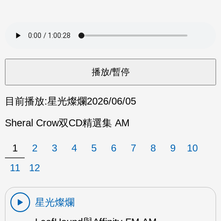
目前播放:
星光燦爛
2026/06/05
Sheral Crow双CD精選集 AM
1
2
3
4
5
6
7
8
9
10
11
12
星光燦爛