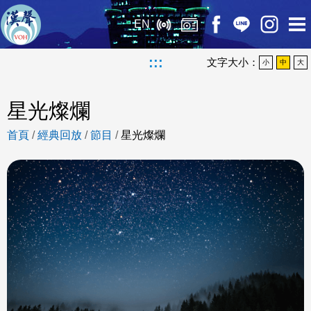
EN
:::
文字大小：
小
中
大
星光燦爛
首頁
/
經典回放
/
節目
/
星光燦爛