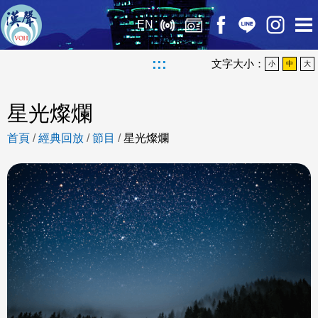
EN
:::
文字大小：
小
中
大
星光燦爛
首頁
/
經典回放
/
節目
/
星光燦爛