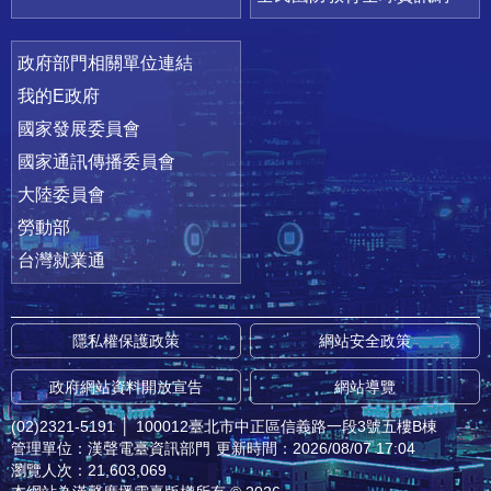
政府部門相關單位連結
我的E政府
國家發展委員會
國家通訊傳播委員會
大陸委員會
勞動部
台灣就業通
隱私權保護政策
網站安全政策
政府網站資料開放宣告
網站導覽
(02)2321-5191
│
100012臺北市中正區信義路一段3號五樓B棟
管理單位：漢聲電臺資訊部門
更新時間：2026/08/07 17:04
瀏覽人次：21,603,069