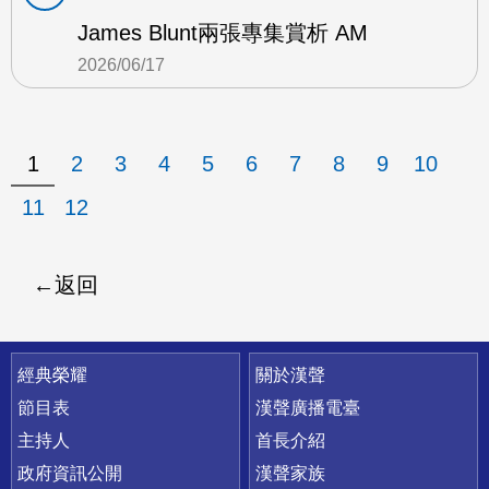
James Blunt兩張專集賞析 AM
2026/06/17
1
2
3
4
5
6
7
8
9
10
11
12
返回
快速連結
經典榮耀
關於漢聲
節目表
漢聲廣播電臺
主持人
首長介紹
政府資訊公開
漢聲家族