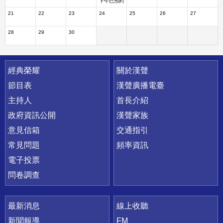
下午已預約
21
22
23
24
25
26
27
28
29
30
快速連結
經典榮耀
關於漢聲
節目表
漢聲廣播電臺
主持人
首長介紹
政府資訊公開
漢聲家族
意見信箱
交通指引
常見問題
頻率資訊
電子投票
問卷調查
最新消息
線上收聽
新聞報導
FM