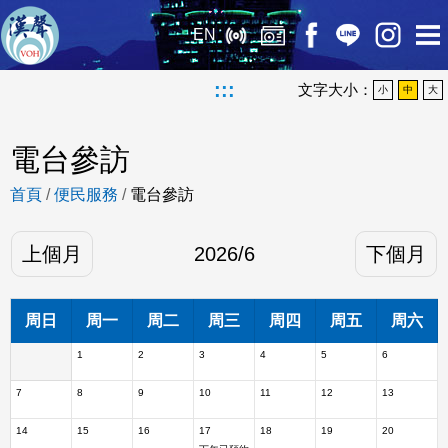
EN
:::
文字大小：
小
中
大
電台參訪
首頁
/
便民服務
/
電台參訪
上個月
2026
/
6
下個月
周日
周一
周二
周三
周四
周五
周六
1
2
3
4
5
6
7
8
9
10
11
12
13
14
15
16
17
18
19
20