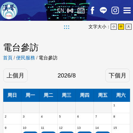
EN
:::
文字大小：
小
中
大
電台參訪
首頁
/
便民服務
/
電台參訪
上個月
2026
/
8
下個月
周日
周一
周二
周三
周四
周五
周六
1
2
3
4
5
6
7
8
9
10
11
12
13
14
15