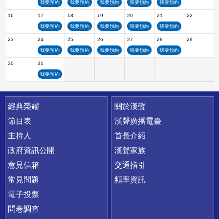
我要預約
我要預約
我要預約
我要預約
我要預約
16
17
18
19
20
21
22
我要預約
我要預約
我要預約
我要預約
我要預約
23
24
25
26
27
28
29
我要預約
我要預約
我要預約
我要預約
我要預約
30
31
我要預約
快速連結
經典榮耀
關於漢聲
節目表
漢聲廣播電臺
主持人
首長介紹
政府資訊公開
漢聲家族
意見信箱
交通指引
常見問題
頻率資訊
電子投票
問卷調查