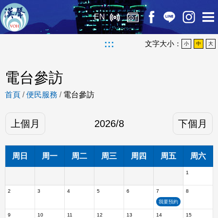
EN
:::
文字大小：
小
中
大
電台參訪
首頁
/
便民服務
/
電台參訪
上個月
2026
/
8
下個月
周日
周一
周二
周三
周四
周五
周六
1
2
3
4
5
6
7
8
我要預約
9
10
11
12
13
14
15