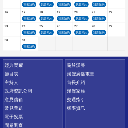
我要預約
我要預約
我要預約
我要預約
我要預約
16
17
18
19
20
21
22
我要預約
我要預約
我要預約
我要預約
我要預約
23
24
25
26
27
28
29
我要預約
我要預約
我要預約
我要預約
我要預約
30
31
我要預約
快速連結
經典榮耀
關於漢聲
節目表
漢聲廣播電臺
主持人
首長介紹
政府資訊公開
漢聲家族
意見信箱
交通指引
常見問題
頻率資訊
電子投票
問卷調查