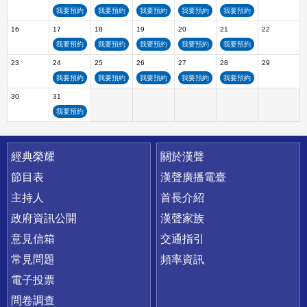
我要預約
我要預約
我要預約
我要預約
我要預約
16
17
18
19
20
21
22
我要預約
我要預約
我要預約
我要預約
我要預約
23
24
25
26
27
28
29
我要預約
我要預約
我要預約
我要預約
我要預約
30
31
我要預約
快速連結
經典榮耀
關於漢聲
節目表
漢聲廣播電臺
主持人
首長介紹
政府資訊公開
漢聲家族
意見信箱
交通指引
常見問題
頻率資訊
電子投票
問卷調查