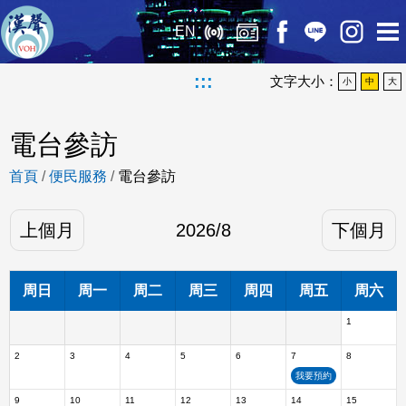
EN
:::
文字大小：
小
中
大
電台參訪
首頁
/
便民服務
/
電台參訪
上個月
2026
/
8
下個月
周日
周一
周二
周三
周四
周五
周六
1
2
3
4
5
6
7
8
我要預約
9
10
11
12
13
14
15