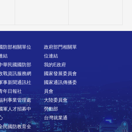
國防部相關單位
政府部門相關單
連結
位連結
中華民國國防部
我的E政府
政戰資訊服務網
國家發展委員會
軍事新聞通訊社
國家通訊傳播委
青年日報社
員會
福利事業管理處
大陸委員會
國軍人才招募中
勞動部
心
台灣就業通
全民國防教育全