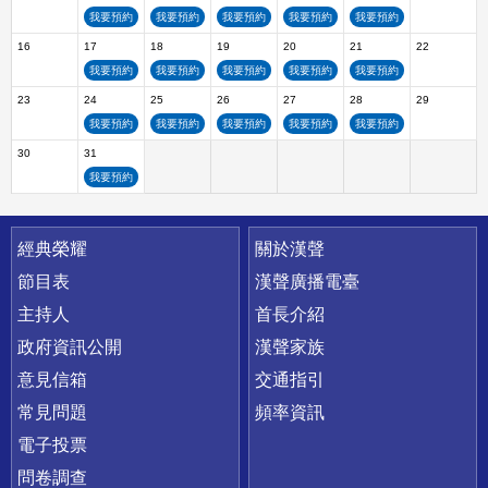
我要預約
我要預約
我要預約
我要預約
我要預約
16
17
18
19
20
21
22
我要預約
我要預約
我要預約
我要預約
我要預約
23
24
25
26
27
28
29
我要預約
我要預約
我要預約
我要預約
我要預約
30
31
我要預約
快速連結
經典榮耀
關於漢聲
節目表
漢聲廣播電臺
主持人
首長介紹
政府資訊公開
漢聲家族
意見信箱
交通指引
常見問題
頻率資訊
電子投票
問卷調查