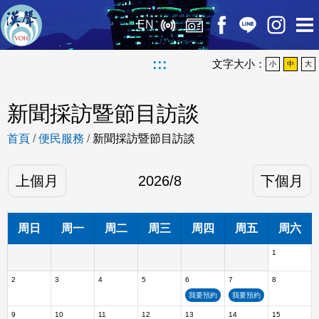
EN
:::
文字大小：
小
中
大
新聞採訪暨節目訪談
首頁
/
便民服務
/
新聞採訪暨節目訪談
上個月
2026
/
8
下個月
周日
周一
周二
周三
周四
周五
周六
1
2
3
4
5
6
7
8
我要預約
我要預約
9
10
11
12
13
14
15