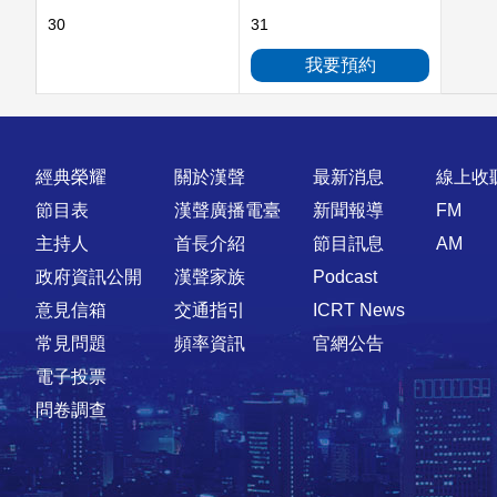
30
31
我要預約
快速連結
經典榮耀
關於漢聲
最新消息
線上收
節目表
漢聲廣播電臺
新聞報導
FM
主持人
首長介紹
節目訊息
AM
政府資訊公開
漢聲家族
Podcast
意見信箱
交通指引
ICRT News
常見問題
頻率資訊
官網公告
電子投票
問卷調查