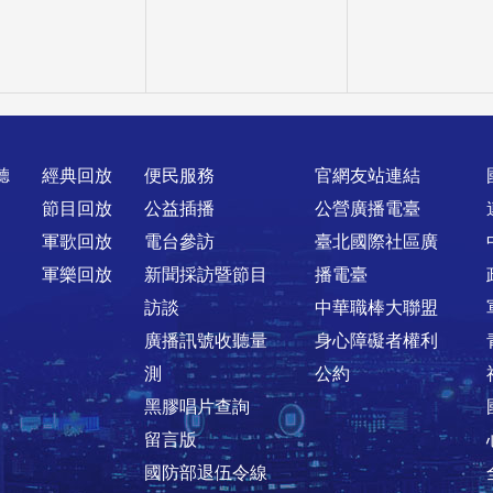
聽
經典回放
便民服務
官網友站連結
節目回放
公益插播
公營廣播電臺
軍歌回放
電台參訪
臺北國際社區廣
軍樂回放
新聞採訪暨節目
播電臺
訪談
中華職棒大聯盟
廣播訊號收聽量
身心障礙者權利
測
公約
黑膠唱片查詢
留言版
國防部退伍令線