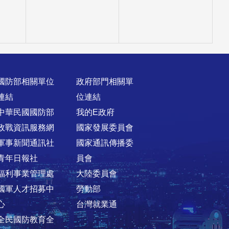
國防部相關單位
政府部門相關單
連結
位連結
中華民國國防部
我的E政府
政戰資訊服務網
國家發展委員會
軍事新聞通訊社
國家通訊傳播委
青年日報社
員會
福利事業管理處
大陸委員會
國軍人才招募中
勞動部
心
台灣就業通
全民國防教育全